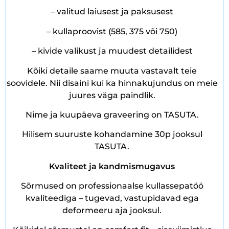
– valitud laiusest ja paksusest
– kullaproovist (585, 375 või 750)
– kivide valikust ja muudest detailidest
Kõiki detaile saame muuta vastavalt teie
soovidele. Nii disaini kui ka hinnakujundus on meie
juures väga paindlik.
Nime ja kuupäeva graveering on TASUTA.
Hilisem suuruste kohandamine 30p jooksul
TASUTA.
Kvaliteet ja kandmismugavus
Sõrmused on professionaalse kullassepatöö
kvaliteediga – tugevad, vastupidavad ega
deformeeru aja jooksul.