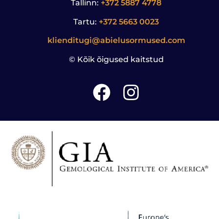
Tallinn:
+372 5887 4778
Tartu:
+372 5663 0023
klienditugi@abielusormused.com
© Kõik õigused kaitstud