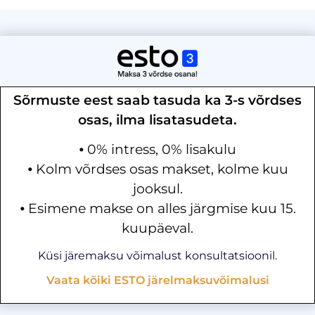
Sõrmuste eest saab tasuda ka 3-s võrdses
osas, ilma lisatasudeta.
⦁ 0% intress, 0% lisakulu
⦁ Kolm võrdses osas makset, kolme kuu
jooksul.
⦁ Esimene makse on alles järgmise kuu 15.
kuupäeval.
Küsi järemaksu võimalust konsultatsioonil.
Vaata kõiki ESTO järelmaksuvõimalusi