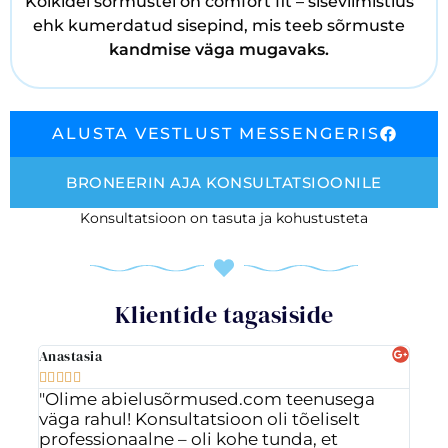
Kõikidel sõrmustel on comfort fit – siseviimistlus
ehk kumerdatud sisepind, mis teeb sõrmuste
kandmise väga mugavaks.
ALUSTA VESTLUST MESSENGERIS
BRONEERIN AJA KONSULTATSIOONILE
Konsultatsioon on tasuta ja kohustusteta
Klientide tagasiside
Anastasia
Ott








"Olime abielusõrmused.com teenusega
"Vä
väga rahul! Konsultatsioon oli tõeliselt
ig
professionaalne – oli kohe tunda, et
ost