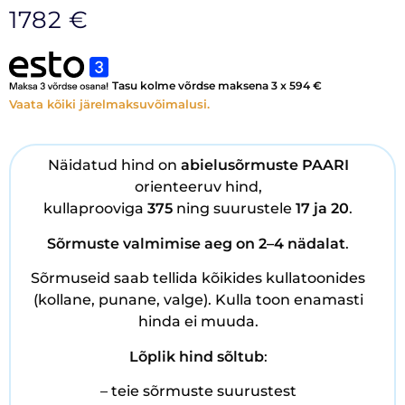
1782
€
Tasu kolme võrdse maksena 3 x
594
€
Vaata kõiki järelmaksuvõimalusi.
Näidatud hind on
abielusõrmuste PAARI
orienteeruv hind,
kullaprooviga
375
ning suurustele
17 ja 20
.
Sõrmuste
valmimise aeg on 2–4 nädalat
.
Sõrmuseid saab tellida kõikides kullatoonides
(kollane, punane, valge). Kulla toon enamasti
hinda ei muuda.
Lõplik hind sõltub
:
– teie sõrmuste suurustest