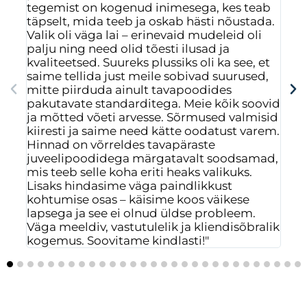
tegemist on kogenud inimesega, kes teab
Val
täpselt, mida teeb ja oskab hästi nõustada.
nen
Valik oli väga lai – erinevaid mudeleid oli
vas
palju ning need olid tõesti ilusad ja
mõ
kvaliteetsed. Suureks plussiks oli ka see, et
rah
saime tellida just meile sobivad suurused,
saa
mitte piirduda ainult tavapoodides
mus
pakutavate standarditega. Meie kõik soovid
isi
ja mõtted võeti arvesse. Sõrmused valmisid
ees
kiiresti ja saime need kätte oodatust varem.
Hinnad on võrreldes tavapäraste
juveelipoodidega märgatavalt soodsamad,
mis teeb selle koha eriti heaks valikuks.
Lisaks hindasime väga paindlikkust
kohtumise osas – käisime koos väikese
lapsega ja see ei olnud üldse probleem.
Väga meeldiv, vastutulelik ja kliendisõbralik
kogemus. Soovitame kindlasti!"