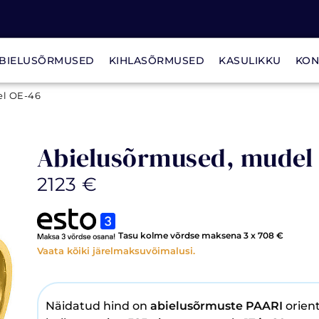
BIELUSÕRMUSED
KIHLASÕRMUSED
KASULIKKU
KON
l OE-46
Abielusõrmused, mudel
2123
€
Tasu kolme võrdse maksena 3 x
708
€
Vaata kõiki järelmaksuvõimalusi.
Näidatud hind on
abielusõrmuste PAARI
orien