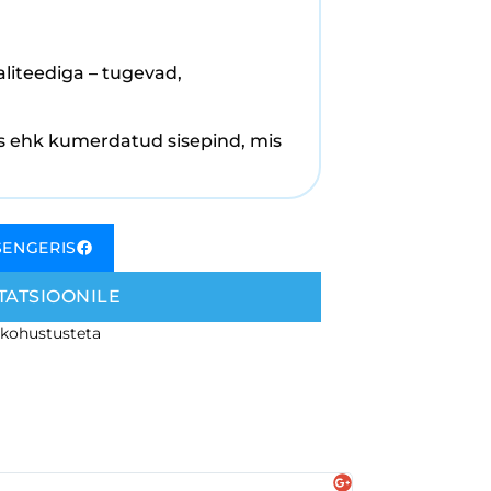
liteediga – tugevad,
lus ehk kumerdatud sisepind, mis
SENGERIS
TATSIOONILE
 kohustusteta
Regle