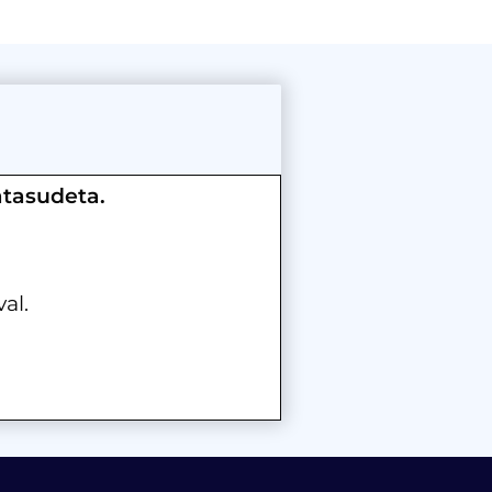
atasudeta.
al.