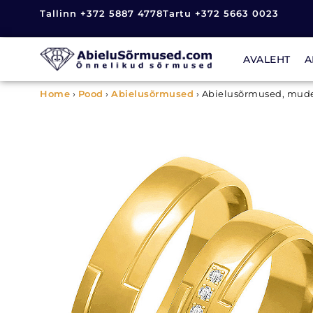
Tallinn +372 5887 4778
Tartu +372 5663 0023
AVALEHT
A
Home
›
Pood
›
Abielusõrmused
›
Abielusõrmused, mude