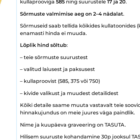
kullaprooviga
585
ning suurustele
17 ja 20
.
Sõrmuste
valmimise aeg on 2–4 nädalat
.
Sõrmuseid saab tellida kõikides kullatoonides (
enamasti hinda ei muuda.
Lõplik hind sõltub
:
– teie sõrmuste suurustest
– valitud laiusest ja paksusest
– kullaproovist (585, 375 või 750)
– kivide valikust ja muudest detailidest
Kõiki detaile saame muuta vastavalt teie soovide
hinnakujundus on meie juures väga paindlik.
Nime ja kuupäeva graveering on TASUTA.
Hilisem suuruste kohandamine 30p jooksul TA