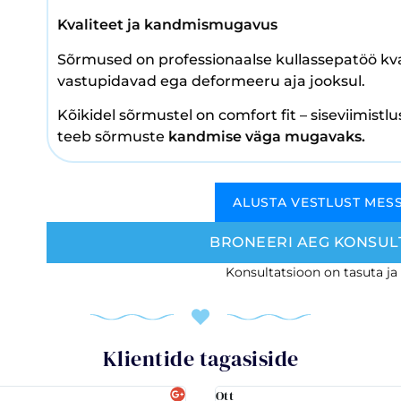
Kvaliteet ja kandmismugavus
Sõrmused on professionaalse kullassepatöö kva
vastupidavad ega deformeeru aja jooksul.
Kõikidel sõrmustel on comfort fit – siseviimist
teeb sõrmuste
kandmise väga mugavaks.
ALUSTA VESTLUST MES
BRONEERI AEG KONSUL
Konsultatsioon on tasuta ja
Klientide tagasiside
Ott