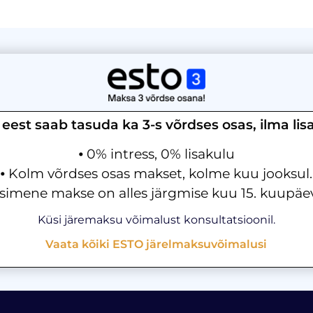
eest saab tasuda ka 3-s võrdses osas, ilma lis
⦁ 0% intress, 0% lisakulu
⦁ Kolm võrdses osas makset, kolme kuu jooksul.
Esimene makse on alles järgmise kuu 15. kuupäev
Küsi järemaksu võimalust konsultatsioonil.
Vaata kõiki ESTO järelmaksuvõimalusi