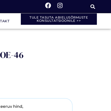
TULE TASUTA ABIELUSÕRMUSTE
KONSULTATSIOONILE >>
TAKT
 OE-46
teeruv hind,