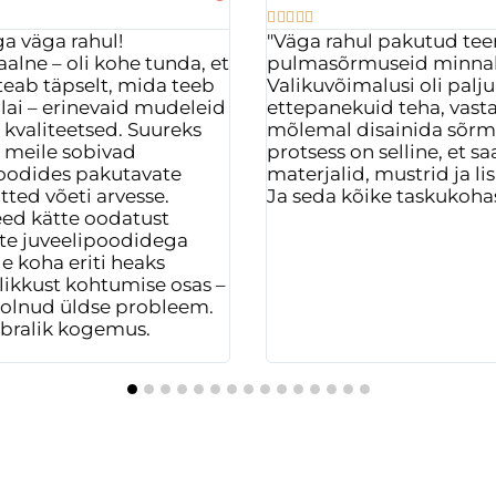





a väga rahul!
"Väga rahul pakutud teen
aalne – oli kohe tunda, et
pulmasõrmuseid minnaks
eab täpselt, mida teeb
Valikuvõimalusi oli palju
 lai – erinevaid mudeleid
ettepanekuid teha, vasta
a kvaliteetsed. Suureks
mõlemal disainida sõrmu
st meile sobivad
protsess on selline, et 
poodides pakutavate
materjalid, mustrid ja li
tted võeti arvesse.
Ja seda kõike taskukohas
eed kätte oodatust
ste juveelipoodidega
e koha eriti heaks
likkust kohtumise osas –
i olnud üldse probleem.
sõbralik kogemus.