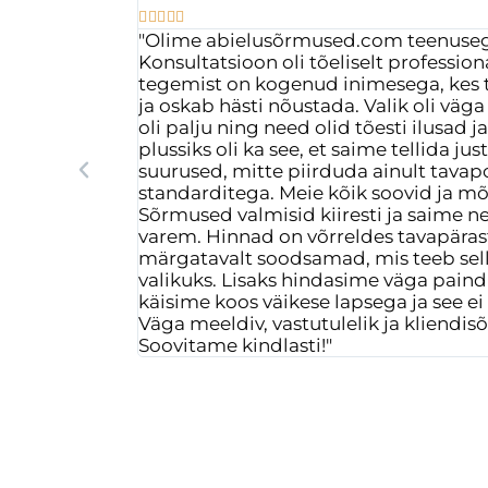





"Olime abielusõrmused.com teenuseg
Konsultatsioon oli tõeliselt profession
tegemist on kogenud inimesega, kes t
ja oskab hästi nõustada. Valik oli väga
oli palju ning need olid tõesti ilusad j
plussiks oli ka see, et saime tellida ju
suurused, mitte piirduda ainult tava
standarditega. Meie kõik soovid ja mõ
Sõrmused valmisid kiiresti ja saime n
varem. Hinnad on võrreldes tavapära
märgatavalt soodsamad, mis teeb sell
valikuks. Lisaks hindasime väga paind
käisime koos väikese lapsega ja see e
Väga meeldiv, vastutulelik ja kliendi
Soovitame kindlasti!"