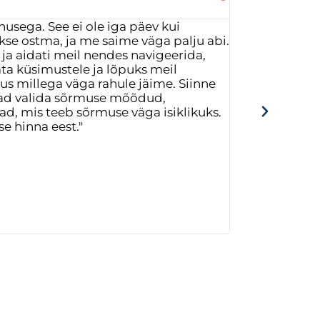





usega. See ei ole iga päev kui
"Saime end
e ostma, ja me saime väga palju abi.
unistasime
 ja aidati meil nendes navigeerida,
oma sõrmu
ta küsimustele ja lõpuks meil
armas ja m
s millega väga rahule jäime. Siinne
saad valida sõrmuse mõõdud,
sad, mis teeb sõrmuse väga isiklikuks.
e hinna eest."