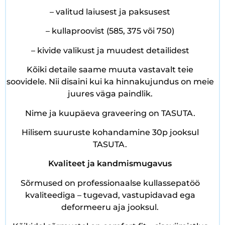
– valitud laiusest ja paksusest
– kullaproovist (585, 375 või 750)
– kivide valikust ja muudest detailidest
Kõiki detaile saame muuta vastavalt teie
soovidele. Nii disaini kui ka hinnakujundus on meie
juures väga paindlik.
Nime ja kuupäeva graveering on TASUTA.
Hilisem suuruste kohandamine 30p jooksul
TASUTA.
Kvaliteet ja kandmismugavus
Sõrmused on professionaalse kullassepatöö
kvaliteediga – tugevad, vastupidavad ega
deformeeru aja jooksul.