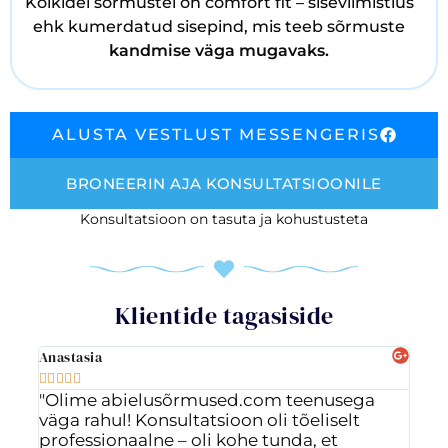
Kõikidel sõrmustel on comfort fit – siseviimistlus
ehk kumerdatud sisepind, mis teeb sõrmuste
kandmise väga mugavaks.
ALUSTA VESTLUST MESSENGERIS
BRONEERIN AJA KONSULTATSIOONILE
Konsultatsioon on tasuta ja kohustusteta
Klientide tagasiside
Anastasia
Ott








"Olime abielusõrmused.com teenusega
"Vä
väga rahul! Konsultatsioon oli tõeliselt
ig
professionaalne – oli kohe tunda, et
ost