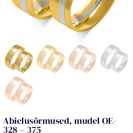
Abielusõrmused, mudel OE-
328 – 375