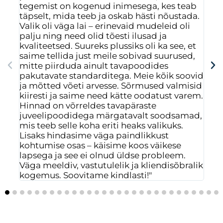
tegemist on kogenud inimesega, kes teab
Val
täpselt, mida teeb ja oskab hästi nõustada.
nen
Valik oli väga lai – erinevaid mudeleid oli
vas
palju ning need olid tõesti ilusad ja
mõ
kvaliteetsed. Suureks plussiks oli ka see, et
rah
saime tellida just meile sobivad suurused,
saa
mitte piirduda ainult tavapoodides
mus
pakutavate standarditega. Meie kõik soovid
isi
ja mõtted võeti arvesse. Sõrmused valmisid
ees
kiiresti ja saime need kätte oodatust varem.
Hinnad on võrreldes tavapäraste
juveelipoodidega märgatavalt soodsamad,
mis teeb selle koha eriti heaks valikuks.
Lisaks hindasime väga paindlikkust
kohtumise osas – käisime koos väikese
lapsega ja see ei olnud üldse probleem.
Väga meeldiv, vastutulelik ja kliendisõbralik
kogemus. Soovitame kindlasti!"