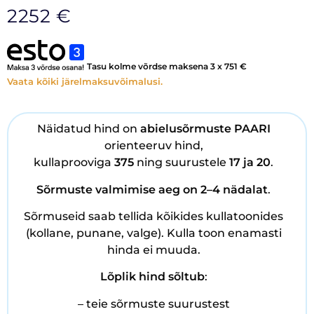
2252
€
Tasu kolme võrdse maksena 3 x
751
€
Vaata kõiki järelmaksuvõimalusi.
Näidatud hind on
abielusõrmuste PAARI
orienteeruv hind,
kullaprooviga
375
ning suurustele
17 ja 20
.
Sõrmuste
valmimise aeg on 2–4 nädalat
.
Sõrmuseid saab tellida kõikides kullatoonides
(kollane, punane, valge). Kulla toon enamasti
hinda ei muuda.
Lõplik hind sõltub
:
– teie sõrmuste suurustest