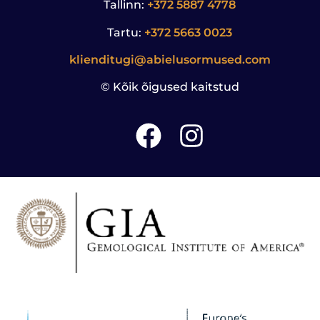
Tallinn:
+372 5887 4778
Tartu:
+372 5663 0023
klienditugi@abielusormused.com
© Kõik õigused kaitstud