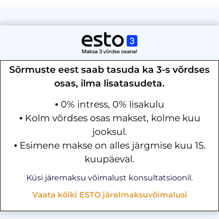
Sõrmuste eest saab tasuda ka 3-s võrdses
osas, ilma lisatasudeta.
⦁ 0% intress, 0% lisakulu
⦁ Kolm võrdses osas makset, kolme kuu
jooksul.
⦁ Esimene makse on alles järgmise kuu 15.
kuupäeval.
Küsi järemaksu võimalust konsultatsioonil.
Vaata kõiki ESTO järelmaksuvõimalusi