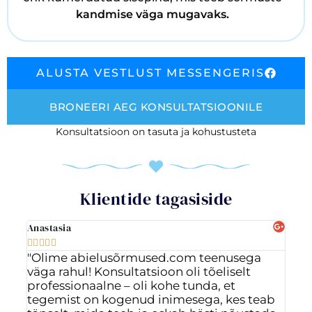
kandmise väga mugavaks.
ALUSTA VESTLUST MESSENGERIS
BRONEERI AEG KONSULTATSIOONILE
Konsultatsioon on tasuta ja kohustusteta
Klientide tagasiside
Anastasia
Ott








"Olime abielusõrmused.com teenusega
"Vä
väga rahul! Konsultatsioon oli tõeliselt
ig
professionaalne – oli kohe tunda, et
ost
tegemist on kogenud inimesega, kes teab
Val