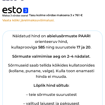
Tasu kolme võrdse maksena 3 x
761
€
Vaata kõiki järelmaksuvõimalusi.
Näidatud hind on
abielusõrmuste PAARI
orienteeruv hind,
kullaprooviga
585
ning suurustele
17 ja 20
.
Sõrmuste
valmimise aeg on 2–4 nädalat
.
Sõrmuseid saab tellida kõikides kullatoonides
(kollane, punane, valge). Kulla toon enamasti
hinda ei muuda.
Lõplik hind sõltub
:
– teie sõrmuste suurustest
– valitud laiusest ja paksusest