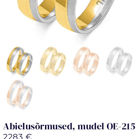
Abielusõrmused, mudel OE-215
2283
€