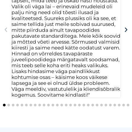
täpselt, mida teeb ja oskab hästi nõustada.
nen
Valik oli väga lai – erinevaid mudeleid oli
vas
palju ning need olid tõesti ilusad ja
mõ
kvaliteetsed. Suureks plussiks oli ka see, et
rah
saime tellida just meile sobivad suurused,
saa
mitte piirduda ainult tavapoodides
mus
pakutavate standarditega. Meie kõik soovid
isi
ja mõtted võeti arvesse. Sõrmused valmisid
ees
kiiresti ja saime need kätte oodatust varem.
Hinnad on võrreldes tavapäraste
juveelipoodidega märgatavalt soodsamad,
mis teeb selle koha eriti heaks valikuks.
Lisaks hindasime väga paindlikkust
kohtumise osas – käisime koos väikese
lapsega ja see ei olnud üldse probleem.
Väga meeldiv, vastutulelik ja kliendisõbralik
kogemus. Soovitame kindlasti!"