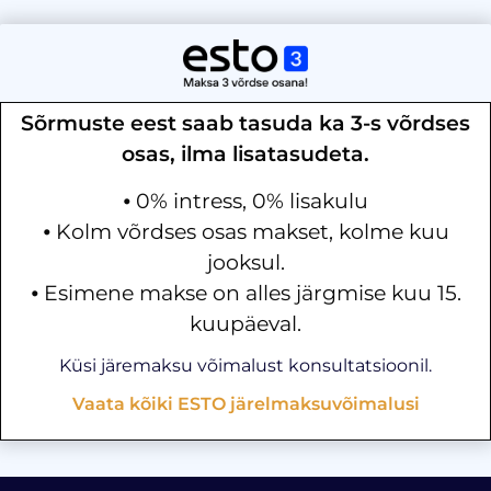
Sõrmuste eest saab tasuda ka 3-s võrdses
osas, ilma lisatasudeta.
⦁ 0% intress, 0% lisakulu
⦁ Kolm võrdses osas makset, kolme kuu
jooksul.
⦁ Esimene makse on alles järgmise kuu 15.
kuupäeval.
Küsi järemaksu võimalust konsultatsioonil.
Vaata kõiki ESTO järelmaksuvõimalusi