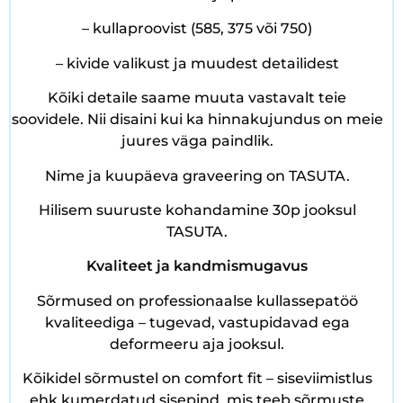
– kullaproovist (585, 375 või 750)
– kivide valikust ja muudest detailidest
Kõiki detaile saame muuta vastavalt teie
soovidele. Nii disaini kui ka hinnakujundus on meie
juures väga paindlik.
Nime ja kuupäeva graveering on TASUTA.
Hilisem suuruste kohandamine 30p jooksul
TASUTA.
Kvaliteet ja kandmismugavus
Sõrmused on professionaalse kullassepatöö
kvaliteediga – tugevad, vastupidavad ega
deformeeru aja jooksul.
Kõikidel sõrmustel on comfort fit – siseviimistlus
ehk kumerdatud sisepind, mis teeb sõrmuste