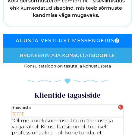
Kõikidel sõrmustel on comfort fit – siseviimistlus
ehk kumerdatud sisepind, mis teeb sõrmuste
kandmise väga mugavaks.
ALUSTA VESTLUST MESSENGERIS
BRONEERIN AJA KONSULTATSIOONILE
Konsultatsioon on tasuta ja kohustusteta
Klientide tagasiside
Anastasia
Ott








"Olime abielusõrmused.com teenusega
"Vä
väga rahul! Konsultatsioon oli tõeliselt
ig
professionaalne – oli kohe tunda, et
ost