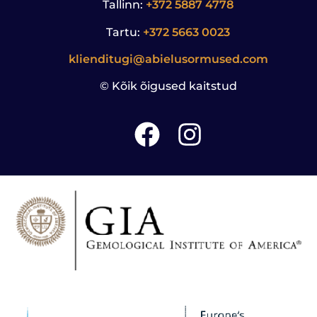
Tallinn:
+372 5887 4778
Tartu:
+372 5663 0023
klienditugi@abielusormused.com
© Kõik õigused kaitstud