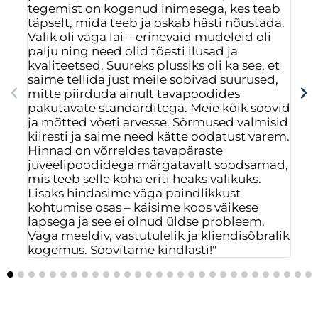
tegemist on kogenud inimesega, kes teab
Val
täpselt, mida teeb ja oskab hästi nõustada.
nen
Valik oli väga lai – erinevaid mudeleid oli
vas
palju ning need olid tõesti ilusad ja
mõ
kvaliteetsed. Suureks plussiks oli ka see, et
rah
saime tellida just meile sobivad suurused,
saa
mitte piirduda ainult tavapoodides
mus
pakutavate standarditega. Meie kõik soovid
isi
ja mõtted võeti arvesse. Sõrmused valmisid
ees
kiiresti ja saime need kätte oodatust varem.
Hinnad on võrreldes tavapäraste
juveelipoodidega märgatavalt soodsamad,
mis teeb selle koha eriti heaks valikuks.
Lisaks hindasime väga paindlikkust
kohtumise osas – käisime koos väikese
lapsega ja see ei olnud üldse probleem.
Väga meeldiv, vastutulelik ja kliendisõbralik
kogemus. Soovitame kindlasti!"