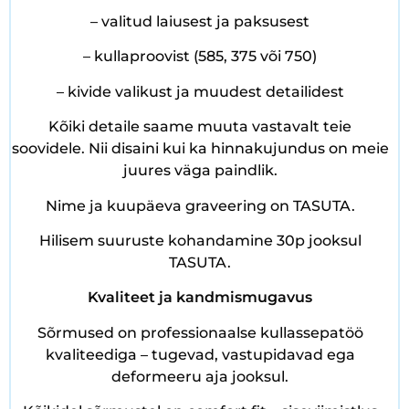
– valitud laiusest ja paksusest
– kullaproovist (585, 375 või 750)
– kivide valikust ja muudest detailidest
Kõiki detaile saame muuta vastavalt teie
soovidele. Nii disaini kui ka hinnakujundus on meie
juures väga paindlik.
Nime ja kuupäeva graveering on TASUTA.
Hilisem suuruste kohandamine 30p jooksul
TASUTA.
Kvaliteet ja kandmismugavus
Sõrmused on professionaalse kullassepatöö
kvaliteediga – tugevad, vastupidavad ega
deformeeru aja jooksul.