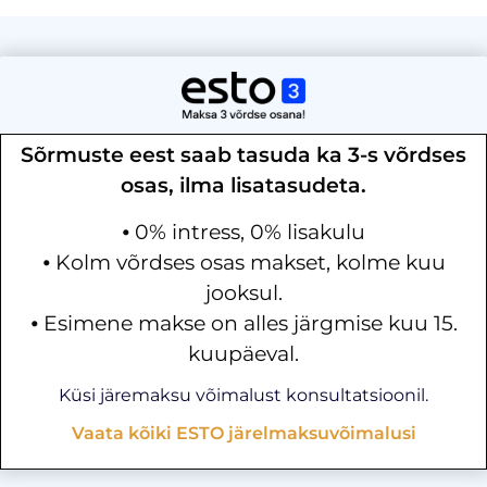
Sõrmuste eest saab tasuda ka 3-s võrdses
osas, ilma lisatasudeta.
⦁ 0% intress, 0% lisakulu
⦁ Kolm võrdses osas makset, kolme kuu
jooksul.
⦁ Esimene makse on alles järgmise kuu 15.
kuupäeval.
Küsi järemaksu võimalust konsultatsioonil.
Vaata kõiki ESTO järelmaksuvõimalusi