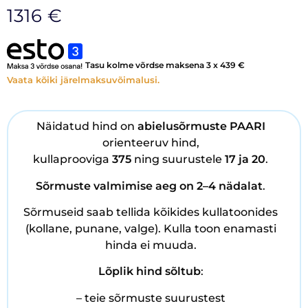
1316
€
Tasu kolme võrdse maksena 3 x
439
€
Vaata kõiki järelmaksuvõimalusi.
Näidatud hind on
abielusõrmuste PAARI
orienteeruv hind,
kullaprooviga
375
ning suurustele
17 ja 20
.
Sõrmuste
valmimise aeg on 2–4 nädalat
.
Sõrmuseid saab tellida kõikides kullatoonides
(kollane, punane, valge). Kulla toon enamasti
hinda ei muuda.
Lõplik hind sõltub
:
– teie sõrmuste suurustest