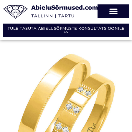
TULE TASUTA ABIELUSÕRMUSTE KONSULTATSIOONILE
>>