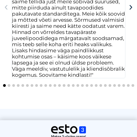
saime tellida just meile sobivad suurused,
saa
mitte piirduda ainult tavapoodides
mus
pakutavate standarditega. Meie kõik soovid
isi
ja mõtted võeti arvesse. Sõrmused valmisid
ees
kiiresti ja saime need kätte oodatust varem.
Hinnad on võrreldes tavapäraste
juveelipoodidega märgatavalt soodsamad,
mis teeb selle koha eriti heaks valikuks.
Lisaks hindasime väga paindlikkust
kohtumise osas – käisime koos väikese
lapsega ja see ei olnud üldse probleem.
Väga meeldiv, vastutulelik ja kliendisõbralik
kogemus. Soovitame kindlasti!"