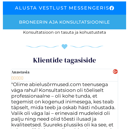
ALUSTA VESTLUST MESSENGERIS
BRONEERIN AJA KONSULTATSIOONILE
Konsultatsioon on tasuta ja kohustusteta
Klientide tagasiside
Anastasia
Ott








"Olime abielusõrmused.com teenusega
"Vä
väga rahul! Konsultatsioon oli tõeliselt
ig
professionaalne – oli kohe tunda, et
ost
tegemist on kogenud inimesega, kes teab
Val
täpselt, mida teeb ja oskab hästi nõustada.
nen
Valik oli väga lai – erinevaid mudeleid oli
vas
palju ning need olid tõesti ilusad ja
mõ
kvaliteetsed. Suureks plussiks oli ka see, et
rah