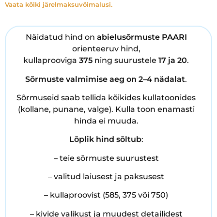
Vaata kõiki järelmaksuvõimalusi.
Näidatud hind on
abielusõrmuste PAARI
orienteeruv hind,
kullaprooviga
375
ning suurustele
17 ja 20
.
Sõrmuste
valmimise aeg on 2–4 nädalat
.
Sõrmuseid saab tellida kõikides kullatoonides
(kollane, punane, valge). Kulla toon enamasti
hinda ei muuda.
Lõplik hind sõltub
:
– teie sõrmuste suurustest
– valitud laiusest ja paksusest
– kullaproovist (585, 375 või 750)
– kivide valikust ja muudest detailidest