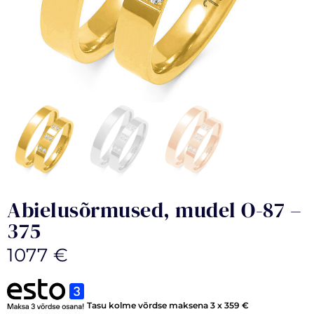
Abielusõrmused, mudel O-87 –
375
1077
€
Tasu kolme võrdse maksena 3 x
359
€