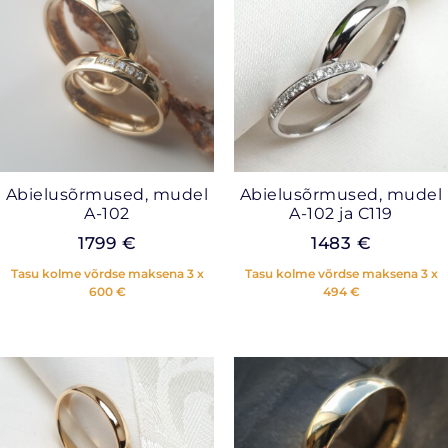
Abielusõrmused, mudel
Abielusõrmused, mudel
A-102
A-102 ja C119
1799
€
1483
€
Tasu kolme võrdse maksena 3 x
Tasu kolme võrdse maksena 3 x
600
€
494
€