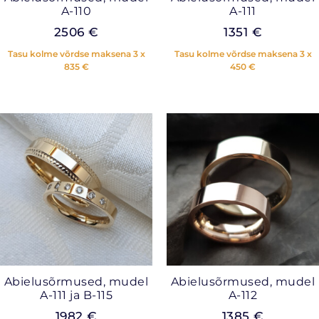
A-110
A-111
2506
€
1351
€
Tasu kolme võrdse maksena 3 x
Tasu kolme võrdse maksena 3 x
835
€
450
€
Abielusõrmused, mudel
Abielusõrmused, mudel
A-111 ja B-115
A-112
1982
€
1385
€