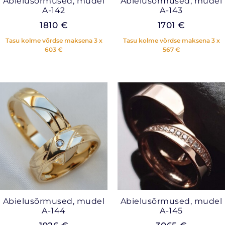
Abielusõrmused, mudel
Abielusõrmused, mudel
A-142
A-143
1810
€
1701
€
Tasu kolme võrdse maksena 3 x
Tasu kolme võrdse maksena 3 x
603
€
567
€
Abielusõrmused, mudel
Abielusõrmused, mudel
A-144
A-145