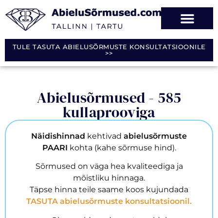
TULE TASUTA ABIELUSÕRMUSTE KONSULTATSIOONILE
>>
Abielusõrmused - 585
kullaprooviga
Näidishinnad
kehtivad
abielusõrmuste
PAARI
kohta (kahe sõrmuse hind).
Sõrmused on väga hea kvaliteediga ja
mõistliku hinnaga.
Täpse hinna teile saame koos kujundada
TASUTA abielusõrmuste konsultatsioonil
.